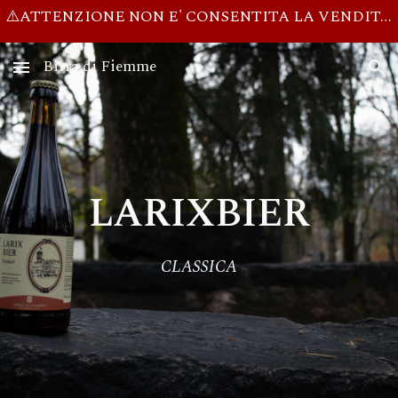
⚠️ATTENZIONE NON E' CONSENTITA LA VENDITA DI ALCOLICI AI MINORI DI 18 ANNI⚠️ 📦 SPEDIZIONI SOLO IN ITALIA!! 🌍 NO SHIPPING OUTSIDE OF ITALY
Skip to main content
Skip to navigation
Birra di Fiemme
LARIXBIER
CLASSICA