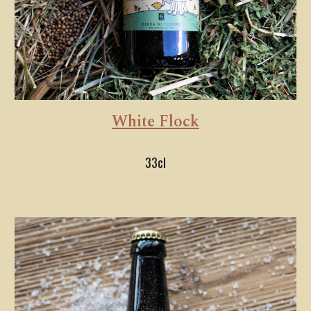
White Flock
33cl