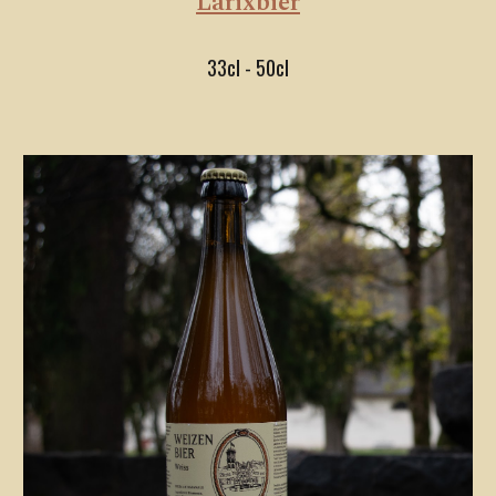
Larixbier
33cl - 50cl