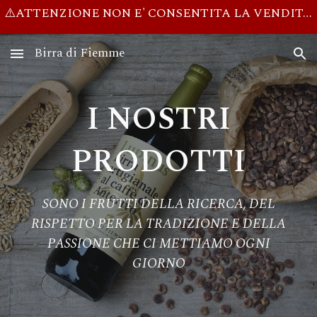
⚠️ATTENZIONE NON E' CONSENTITA LA VENDITA DI ALCOLICI AI MINORI DI 18 ANNI⚠️ 📦 SPEDIZIONI SOLO IN ITALIA!! 🌍 NO SHIPPING OUTSIDE OF ITALY
Skip to main content
Skip to navigation
Birra di Fiemme
I NOSTRI
PRODOTTI
SONO I FRUTTI DELLA RICERCA, DEL
RISPETTO PER LA TRADIZIONE E DELLA
PASSIONE CHE CI METTIAMO OGNI
GIORNO