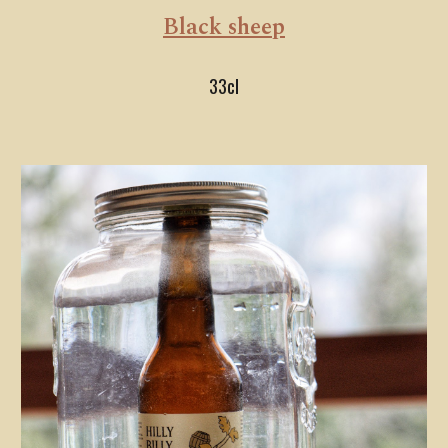
Black sheep
33cl