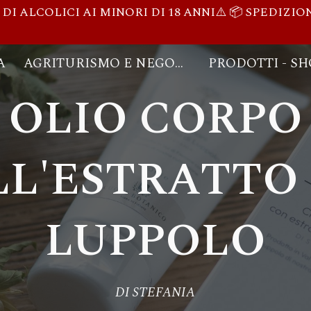
 ALCOLICI AI MINORI DI 18 ANNI⚠️ 📦 SPEDIZION
ip to main content
Skip to navigat
A
AGRITURISMO E NEGOZIO
OLIO CORPO
LL'ESTRATTO 
LUPPOLO
DI STEFANIA