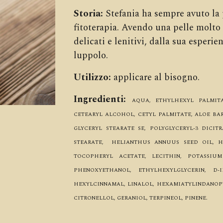
Storia:
S
tefania ha sempre avuto la 
fitoterapia. Avendo una pelle molto 
delicati e lenitiv
i
, dalla sua esperie
luppolo.
Utilizzo
:
a
pplicare al bisogno.
Ingredienti
:
AQUA, ETHYLHEXYL PALMITA
CETEARYL ALCOHOL, CETYL PALMITATE, ALOE BA
GLYCERYL STEARATE SE, POLYGLYCERYL-3 DICITR
STEARATE, HELIANTHUS ANNUUS SEED OIL, 
TOCOPHERYL ACETATE, LECITHIN, POTASSIUM
PHENOXYETHANOL, ETHYLHEXYLGLYCERIN, D-
HEXYLCINNAMAL, LINALOL, HEXAMIATYLINDANOPYR
CITRONELLOL, GERANIOL, TERPINEOL, PINENE.