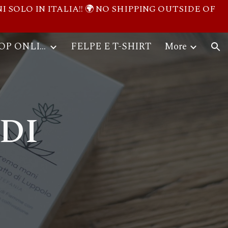
I SOLO IN ITALIA!! 🌍 NO SHIPPING OUTSIDE OF
ion
PRODOTTI - SHOP ONLINE
FELPE E T-SHIRT
More
DI