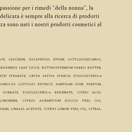
passione per i rimedi "della nonna", la
delicata è sempre alla ricerca di prodotti
nza sono nati i nostri prodotti cosmetici al
TE, GLYCERIN, DICAPRYLYL ETHER, OCTYLDODECANOL,
RBADENSIS LEAF JUICE, BUTYROSPERMUM PARKII BUTTER,
ATE/ STEARATE, ORYZA SATIVA STARCH, POLYGLYCERYL-6
HUMULUS LUPULUS EXTRACT, XANTHAN GUM, PARFUM,
 SORBATE, POLYGLYCERYL-6 BEHENATE, CITRIC ACID,
ILIMONENE, CITRUS AURANTIUM DULCIS PEEL OIL,
AN, LINALYL ACETATE, CITRUS LIMON PEEL OIL, CITRAL,