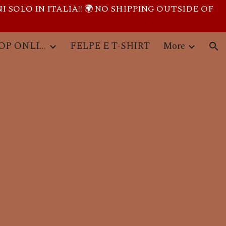
I SOLO IN ITALIA!! 🌍 NO SHIPPING OUTSIDE OF
ion
PRODOTTI - SHOP ONLINE
FELPE E T-SHIRT
More