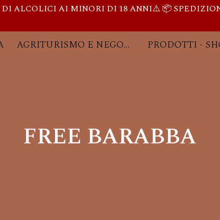
 ALCOLICI AI MINORI DI 18 ANNI⚠️ 📦 SPEDIZION
ip to main content
Skip to navigat
A
AGRITURISMO E NEGOZIO
FREE BARABBA